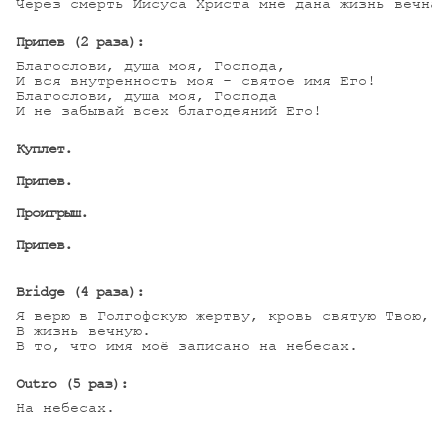
Через смерть Иисуса Христа мне дана жизнь вечная
Припев (2 раза):
Благослови, душа моя, Господа,

И вся внутренность моя - святое имя Его!

Благослови, душа моя, Господа

И не забывай всех благодеяний Его!

Куплет.
Припев.
Проигрыш.
Припев.
Bridge (4 раза):
Я верю в Голгофскую жертву, кровь святую Твою,

В жизнь вечную.

В то, что имя моё записано на небесах.

Outro (5 раз):
На небесах.
