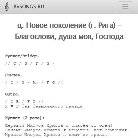
BVSONGS.RU
ц. Новое поколение (г. Рига) -
Благослови, душа моя, Господа
Куплет/
Bridge.
// C / G / F / G /

Припев.
/ C / G / Am / F G //

Outro.
/ C B / F X //

X = F без безымянного пальца

Куплет (2 раза):
Жертвой Иисуса Христа я спасён от огня!

Ранами Иисуса Христа я исцелён, нет сомнения.

Кровью Иисуса Христа я омыт от греха.
