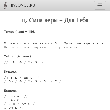
BVSONGS.RU
ц. Сила веры - Для Тебя
Tempo (наш) = 156.
Играется в тональности Dm. Нужно переделать в эт
Песня на две партии электрогитары.

Intro (4 раза).
//: Am G / Am G :/

Куплет.
/: F E / Am G :/

/ Dm / G / Am G / Dm / E /

Припев.
/: Am G ://

/: Am G :/

/ C E / Am G /

C Dm E //
