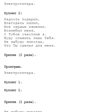
Электрогитара.

Куплет 2:
Радость подарил,

Благодать излил,

Моё сердце изменил.

Возлюбил меня, 

С Тобою счастлив я.

Буду славить лишь Тебя.

Не забуду никогда,

Что Ты сделал для меня.

Припев (2 раза).
Проигрыш.
Электрогитара.

Куплет 1.
Куплет 2.
Припев (2 раза).
Не забуду никогда,
