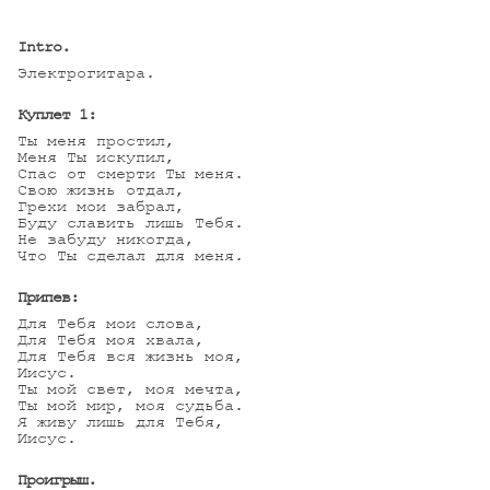
Intro.
Электрогитара.

Куплет 1:
Ты меня простил,

Меня Ты искупил,

Спас от смерти Ты меня.

Свою жизнь отдал,

Грехи мои забрал,

Буду славить лишь Тебя.

Не забуду никогда,

Что Ты сделал для меня.

Припев:
Для Тебя мои слова,

Для Тебя моя хвала,

Для Тебя вся жизнь моя,

Иисус.

Ты мой свет, моя мечта,

Ты мой мир, моя судьба.

Я живу лишь для Тебя,

Иисус.

Проигрыш.