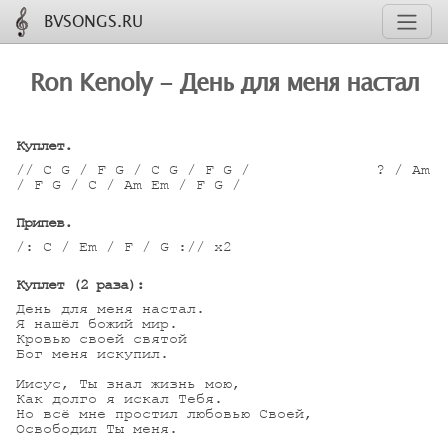
BVSONGS.RU
Ron Kenoly - День для меня настал
Куплет.
// C G / F G / C G / F G /		? / Am Em /

/ F G / C / Am Em / F G /

Припев.
/: C / Em / F / G :// x2

Куплет (2 раза):
День для меня настал.

Я нашёл божий мир.

Кровью своей святой

Бог меня искупил.

Иисус, Ты знал жизнь мою,

Как долго я искал Тебя.

Но всё мне простил любовью Своей,

Освободил Ты меня.
