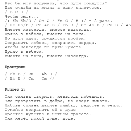
Кто бы мог подумать, что пути сойдутся?

Две судьбы на жизнь в одну сплетутся,

/ B C D /

Чтобы быть...

/: Eb Eb/D / Cm C / Fm C / B :/ - 2 раза.

/ Eb Eb/D / Cm Ab B / Eb B / Cm Ab B / Cm B / Ab
Вместе навсегда, вместе навсегда.

Прямо в небеса, вместе на века.

По пути идти, трудности пройти.

Сохранить любовь, сохранить сердца,

Чтобы навсегда по пути Христа

Прямо в небеса.

Вместе на века, вместе навсегда.

Проигрыш:
/ Eb B / Cm   Ab B / 

/ Eb B / Cm   Cm //

Куплет 2:
Она сильна творить, невзгоды победить.

Зло превратить в добро, не ссоря никого.

Любовь сильна дарить улыбку, радость и тепло.

Сумейте сохранить её в душе

Простое чувство в нежной красоте.

Она несёт покой душе, душе.