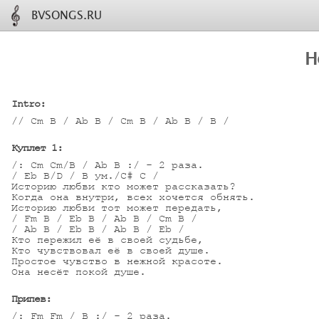
BVSONGS.RU
Н
Intro:
// Cm B / Ab B / Cm B / Ab B / B /

Куплет 1:
/: Cm Cm/B / Ab B :/ - 2 раза.

/ Eb B/D / B ум./С# C /

Историю любви кто может рассказать?

Когда она внутри, всех хочется обнять.

Историю любви тот может передать,

/ Fm B / Eb B / Ab B / Cm B / 

/ Ab B / Eb B / Ab B / Eb /

Кто пережил её в своей судьбе,

Кто чувствовал её в своей душе.

Простое чувство в нежной красоте.

Она несёт покой душе.

Припев:
/: Fm Fm / B :/ - 2 раза.
