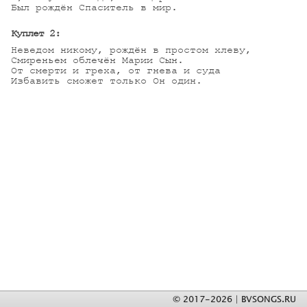
Был рождён Спаситель в мир.

Куплет 2:
Неведом никому, рождён в простом хлеву,

Смиреньем облечён Марии Сын.

От смерти и греха, от гнева и суда

Избавить сможет только Он один.
© 2017-2026 | BVSONGS.RU