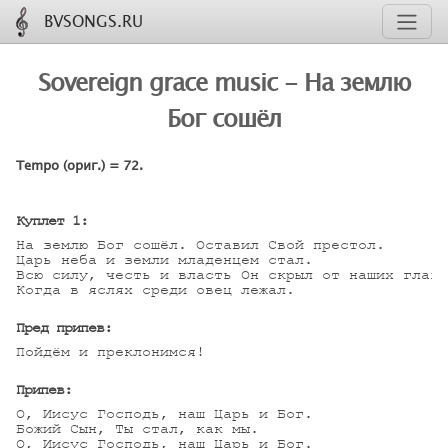
BVSONGS.RU
Sovereign grace music - На землю
Бог сошёл
Tempo (ориг.) = 72.
Куплет 1:
На землю Бог сошёл. Оставил Свой престол.

Царь неба и земли младенцем стал.

Всю силу, честь и власть Он скрыл от наших глаз,

Когда в яслях среди овец лежал.

Пред припев:
Пойдём и преклонимся!

Припев:
О, Иисус Господь, наш Царь и Бог.

Божий Сын, Ты стал, как мы.

О, Иисус Господь, наш Царь и Бог.
