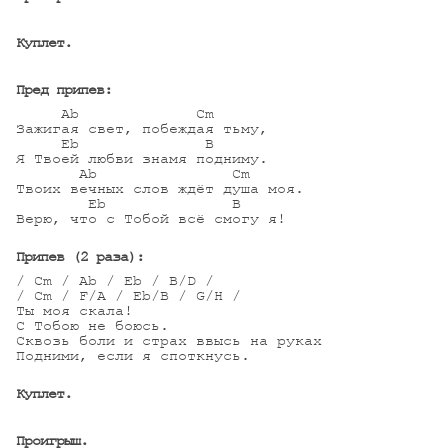
Куплет.
Пред припев:
     Ab             Cm

Зажигая свет, побеждая тьму,

     Eb              B

Я Твоей любви знамя подниму.

       Ab               Cm

Твоих вечных слов ждёт душа моя.

        Eb              B

Верю, что с Тобой всё смогу я!

Припев (2 раза):
/ Cm / Ab / Eb / B/D /

/ Cm / F/A / Eb/B / G/H /

Ты моя скала! 

С Тобою не боюсь.

Сквозь боли и страх ввысь на руках

Подними, если я споткнусь.

Куплет.
Проигрыш.