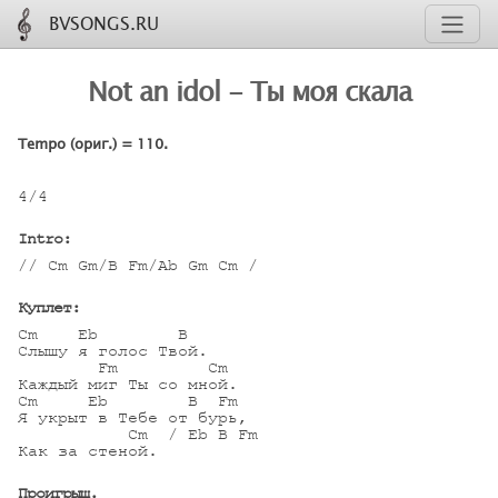
BVSONGS.RU
Not an idol - Ты моя скала
Tempo (ориг.) = 110.
4/4

Intro:
// Cm Gm/B Fm/Ab Gm Cm /

Куплет:
Cm    Eb        B

Слышу я голос Твой.

        Fm         Cm

Каждый миг Ты со мной.

Cm     Eb        B  Fm

Я укрыт в Тебе от бурь,

           Cm  / Eb B Fm

Как за стеной.

Проигрыш.