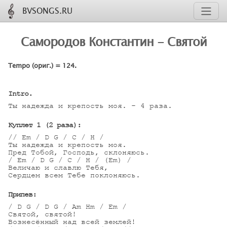
BVSONGS.RU
Самородов Константин - Святой
Tempo (ориг.) = 124.
Intro.
Ты надежда и крепость моя. - 4 раза.

Куплет 1 (2 раза):
// Em / D G / C / H /

Ты надежда и крепость моя.

Пред Тобой, Господь, склоняюсь.

/ Em / D G / C / H / (Em) /

Величаю и славлю Тебя,

Сердцем всем Тебе поклоняюсь.

Припев:
/ D G / D G / Am Hm / Em /

Святой, святой!

Вознесённый над всей землей!
