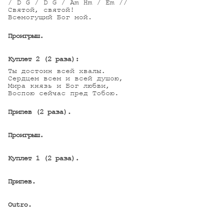
/ D G / D G / Am Hm / Em //

Святой, святой!

Всемогущий Бог мой.

Проигрыш.
Куплет 2 (2 раза):
Ты достоин всей хвалы.

Сердцем всем и всей душою,

Мира князь и Бог любви,

Воспою сейчас пред Тобою.

Припев (2 раза).
Проигрыш.
Куплет 1 (2 раза).
Припев.
Outro.