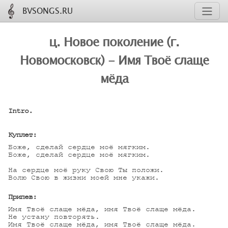
BVSONGS.RU
ц. Новое поколение (г.
Новомосковск) - Имя Твоё слаще
мёда
Intro.
Куплет:
Боже, сделай сердце моё мягким.

Боже, сделай сердце моё мягким.

На сердце моё руку Свою Ты положи.

Волю Свою в жизни моей мне укажи.

Припев:
Имя Твоё слаще мёда, имя Твоё слаще мёда.

Не устану повторять.

Имя Твоё слаще мёда, имя Твоё слаще мёда.
