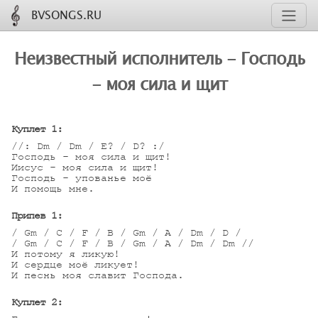
BVSONGS.RU
Неизвестный исполнитель - Господь
- моя сила и щит
Куплет 1:
//: Dm / Dm / E? / D? :/

Господь - моя сила и щит!

Иисус - моя сила и щит!

Господь - упованье моё 

И помощь мне. 

Припев 1:
/ Gm / C / F / B / Gm / A / Dm / D /

/ Gm / C / F / B / Gm / A / Dm / Dm //

И потому я ликую!

И сердце моё ликует!

И песнь моя славит Господа.

Куплет 2: