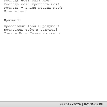
Господь есть сила моя!

Господь есть крепость моя!

Господь - знамя правды моей 

И веры щит.

Припев 2:
Прославляю Тебя и радуюсь!

Восхваляю Тебя и радуюсь!

Славлю Бога Сильного моего.
© 2017-2026 | BVSONGS.RU