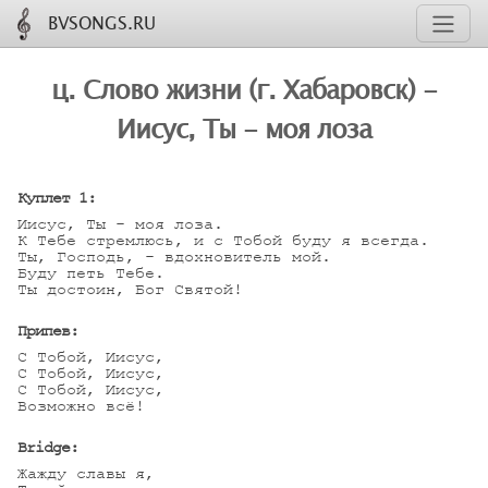
BVSONGS.RU
ц. Слово жизни (г. Хабаровск) -
Иисус, Ты - моя лоза
Куплет 1:
Иисус, Ты - моя лоза.

К Тебе стремлюсь, и с Тобой буду я всегда.

Ты, Господь, - вдохновитель мой.

Буду петь Тебе.

Ты достоин, Бог Святой!

Припев:
С Тобой, Иисус,

С Тобой, Иисус,

С Тобой, Иисус,

Возможно всё!

Bridge:
Жажду славы я,
