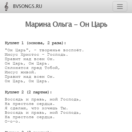
BVSONGS.RU
Марина Ольга - Он Царь
Куплет 1 (основа, 2 раза):
"Он Царь", - творенье воспоёт.

Иисус Христос – Господь.

Правит над всем Он.

Он Царь, Он Царь.

Склонятся пред Тобой,

Иисус живой.

Правит над всем Он.

Он Царь, Он Царь.

Куплет 2 (2 партия):
Воссядь и правь, мой Господь,

На престоле сердца.

Я сделаю, что хочешь Ты.

Воссядь и правь, мой Господь,

На престоле сердца.

О-о-о.
