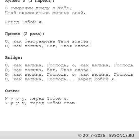
Куплет 3 (3 партия):
В смирении приду к Тебе,

Чтоб поклониться жизнью всей.

Перед Тобой я.                  

Припев (2 раза):
О, как безгранична Твоя власть!

О, как велика, Бог, Твоя слава!

Bridge:
О, как велика, Господь, о, как велика, Господь,

О, как велика, Бог, Твоя слава!

О, как велика, Господь, о, как велика, Господь,

О, как велика, Господь... Перед Тобой я.

Outro:
У-у-у-y, перед Тобой я.

У-у-у-y, перед Тобой стою.
© 2017-2026 | BVSONGS.RU