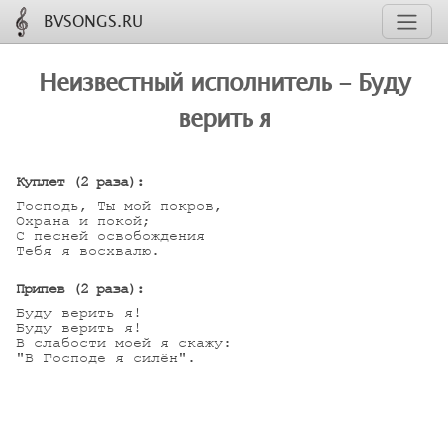
BVSONGS.RU
Неизвестный исполнитель - Буду
верить я
Куплет (2 раза):
Господь, Ты мой покров, 

Охрана и покой; 

С песней освобождения 

Тебя я восхвалю.

Припев (2 раза):
Буду верить я!

Буду верить я!

В слабости моей я скажу:

"В Господе я силён".