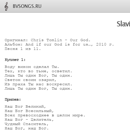
BVSONGS.RU
Sla
Оригинал: Chris Tomlin - Our God.

Альбом: And if our God is for us…, 2010 г.

Песня 1 из 11.

Куплет 1:
Воду вином сделал Ты.

Тех, кто во тьме, осветил.

Лишь Ты один Бог, Ты один.

Светом своим озарил,

Из праха Ты нас воскресил.

Лишь Ты один Бог, Ты один.

Припев:
Наш Бог Великий,

Наш Бог Всесильный,

Всех превосходнее в целом мире.

Наш Бог - Целитель,

Чудный Спаситель,

Наш Бог, наш Бог.
