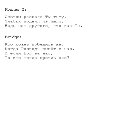
Куплет 2:
Светом рассеял Ты тьму,

Слабых поднял из пыли,

Ведь нет другого, кто как Ты.

Bridge:
Кто может победить нас,

Когда Господь живёт в нас.

И если Бог за нас,

То кто тогда против нас?