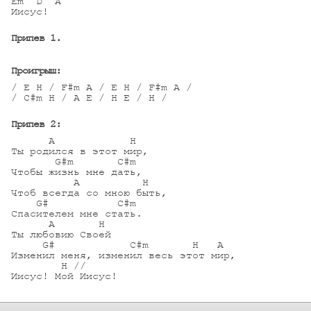
Em  D  A

Иисус! 

Припев 1.
Проигрыш:
/ E H / F#m A / E H / F#m A /

/ C#m H / A E / H E / H /

Припев 2:
      A            H

Ты родился в этот мир, 

       G#m       C#m 

Чтобы жизнь мне дать, 

          A          H

Чтоб всегда со мною быть, 

    G#           C#m 

Спасителем мне стать. 

      A       H

Ты любовию Своей 

     G#            C#m       H   A  

Изменил меня, изменил весь этот мир,

        H //

Иисус! Мой Иисус!