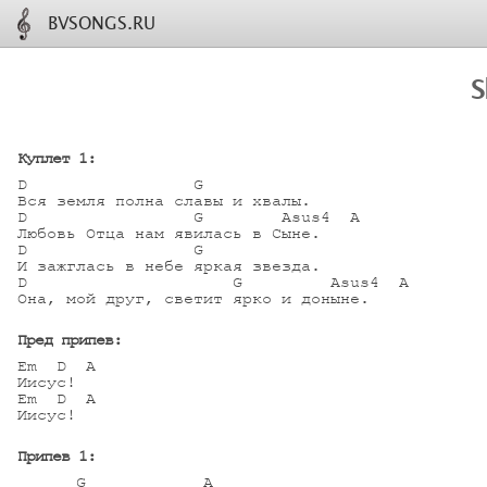
BVSONGS.RU
S
Куплет 1:
D                 G

Вся земля полна славы и хвалы. 

D                 G        Asus4  A

Любовь Отца нам явилась в Сыне. 

D                 G

И зажглась в небе яркая звезда. 

D                     G         Asus4  A

Она, мой друг, светит ярко и доныне.

Пред припев:
Em  D  A

Иисус! 

Em  D  A

Иисус! 

Припев 1:
      G            A 
