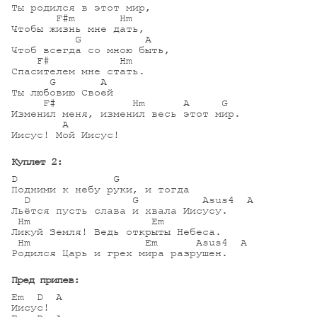
Ты родился в этот мир,

       F#m       Hm 

Чтобы жизнь мне дать, 

          G          A 

Чтоб всегда со мною быть, 

    F#           Hm 

Спасителем мне стать. 

      G       A 

Ты любовию Своей 

     F#            Hm      A     G 

Изменил меня, изменил весь этот мир.

        A  

Иисус! Мой Иисус! 

Куплет 2:
D               G

Подними к небу руки, и тогда 

  D                G          Asus4  A

Льётся пусть слава и хвала Иисусу. 

 Hm                   Em

Ликуй Земля! Ведь открыты Небеса. 

 Hm                  Em      Asus4  A

Родился Царь и грех мира разрушен. 

Пред припев:
Em  D  A

Иисус!
