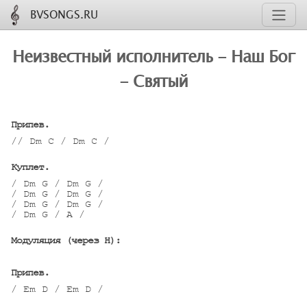
BVSONGS.RU
Неизвестный исполнитель - Наш Бог
- Святый
Припев.
// Dm C / Dm C /

Куплет.
/ Dm G / Dm G /

/ Dm G / Dm G /

/ Dm G / Dm G /

/ Dm G / A /

Модуляция (через H):
Припев.
/ Em D / Em D /
