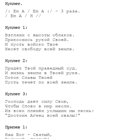
Куплет.
/: Em A / Em A :/ - 3 раза.

/ Em A / H //

Куплет 1:
Взгляни с высоты облаков.

Прикоснись рукой Своей.

И пусть войско Твоё

Несёт свободу всей земле.

Куплет 2:
Придёт Твой праведный суд.

И жизнь земли в Твоей руке.

Поток Славы Твоей

Пусть течёт по всей земле.

Куплет 3:
Господь даёт силу Свою,

Чтобы Слово в мир несли.

Из всех племён услышим мы песнь:

"Достоин Агнец всей хвалы!"

Припев 1:
Наш Бог - Святый,
