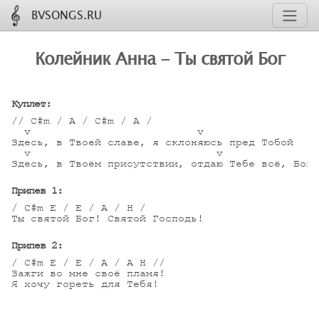
BVSONGS.RU
Колейник Анна - Ты святой Бог
Куплет:
// C#m / A / C#m / A /

  v                          v

Здесь, в Твоей славе, я склоняюсь пред Тобой

  v                             v

Здесь, в Твоём присутствии, отдаю Тебе всё, Бог.

Припев 1:
/ C#m E / E / A / H /

Ты святой Бог! Святой Господь!

Припев 2:
/ C#m E / E / A / A H //

Зажги во мне своё пламя!

Я хочу гореть для Тебя!
