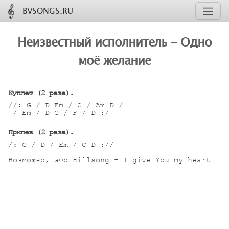
BVSONGS.RU
Неизвестный исполнитель - Одно
моё желание
Куплет (2 раза).
//: G / D Em / C / Am D /

 / Em / D G / F / D :/

Припев (2 раза).
/: G / D / Em / C D ://

Возможно, это Hillsong - I give You my heart