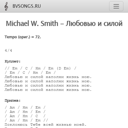
BVSONGS.RU
Michael W. Smith - Любовью и силой
Tempo (ориг.) = 72.
4/4

Куплет:
// Em / C / Hm / Em (D Em) /

/ Em / C / Hm / Em /

Любовью и силой наполни жизнь мою.

Любовью и силой наполни жизнь мою.

Любовью и силой наполни жизнь мою.

Любовью и силой наполни жизнь мою.

Припев:
/ Am / Hm / Em /

/ Am / Hm / Em /

/ Am / Hm / C  /

/ Am / Hm / Em //

Поклонюсь Тебе всей жизнью моей.
