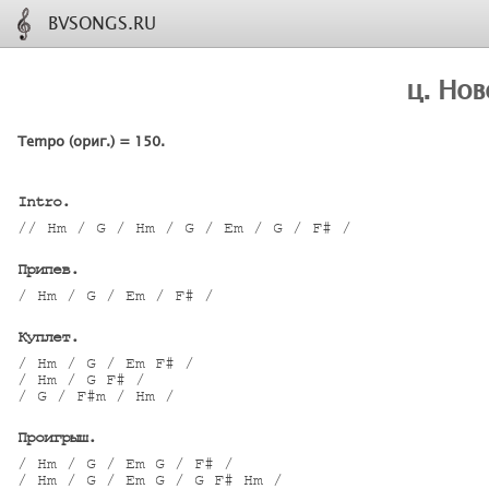
BVSONGS.RU
ц. Нов
Tempo (ориг.) = 150.
Intro.
// Hm / G / Hm / G / Em / G / F# /

Припев.
/ Hm / G / Em / F# /

Куплет.
/ Hm / G / Em F# / 

/ Hm / G F# /

/ G / F#m / Hm /

Проигрыш.
/ Hm / G / Em G / F# /

/ Hm / G / Em G / G F# Hm /
