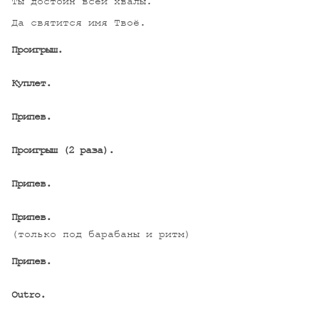
Ты достоин всей хвалы.

Да святится имя Твоё.

Проигрыш.
Куплет.
Припев.
Проигрыш (2 раза).
Припев.
Припев.
(только под барабаны и ритм)

Припев.
Outro.