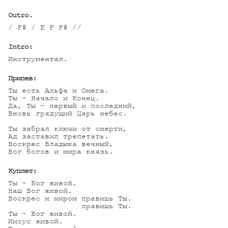
Outro.
/ F# / E F F# //

Intro:
Инструментал.

Припев:
Ты есть Альфа и Омега.

Ты - Начало и Конец.

Да, Ты - первый и последний,

Вновь грядущий Царь небес.

Ты забрал ключи от смерти,

Ад заставил трепетать.

Воскрес Владыка вечный,

Бог богов и мира князь.

Куплет:
Ты - Бог живой.

Наш Бог живой.

Воскрес и миром правишь Ты.

                правишь Ты.

Ты - Бог живой.

Иисус живой.
