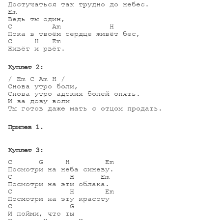
Достучаться так трудно до небес.

Em	

Ведь ты один,

C         Am           H

Пока в твоём сердце живёт бес,

С     H   Em

Живёт и рвёт.

Куплет 2:
/ Em C Am H /

Снова утро боли,

Снова утро адских болей опять.

И за дозу воли

Ты готов даже мать с отцом продать.

Припев 1.
Куплет 3:
C      G     H        Em

Посмотри на неба синеву.

C             H      Em

Посмотри на эти облака.

C             H       Em

Посмотри на эту красоту

C             G

И пойми, что ты
