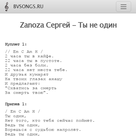
BVSONGS.RU
Zanoza Сергей - Ты не один
Куплет 1:
// Em C Am H /

2 часа ты в кайфе.

22 часа ты в пустоте.

2 часа без боли.

22 часа нет места тебе.

И друзья кумарят

На твоих глазах анашу

И предлагают: 

"Схватись за смерть

За смерть твою".

Припев 1:
/ Em C Am H /

Ты один,

Нет того, кто тебя сейчас поймёт.

Ведь ты один,

Борешься с судьбою напролёт.

Ведь ты один,
