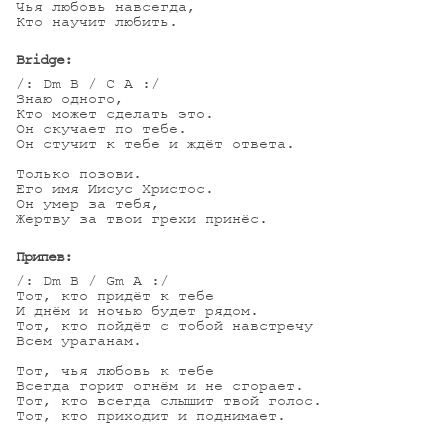
Чья любовь навсегда,

Кто научит любить.

Bridge:
/: Dm B / C A :/

Знаю одного, 

Кто может сделать это.

Он скучает по тебе.

Он стучит к тебе и ждёт ответа.

Только позови.

Его имя Иисус Христос.

Он умер за тебя,

Жертву за твои грехи принёс.

Припев:
/: Dm B / Gm A :/

Тот, кто придёт к тебе

И днём и ночью будет рядом.

Тот, кто пойдёт с тобой навстречу

Всем ураганам.

Тот, чья любовь к тебе 

Всегда горит огнём и не сгорает.

Тот, кто всегда слышит твой голос.

Тот, кто приходит и поднимает.
