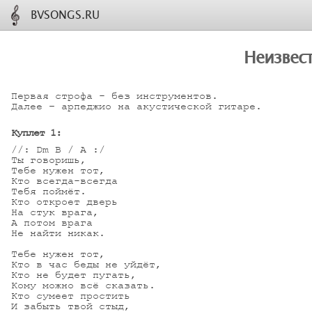
BVSONGS.RU
Неизвест
Первая строфа - без инструментов.

Далее – арпеджио на акустической гитаре.

Куплет 1:
//: Dm B / A :/

Ты говоришь, 

Тебе нужен тот,

Кто всегда-всегда 

Тебя поймёт.

Кто откроет дверь 

На стук врага,

А потом врага 

Не найти никак.

Тебе нужен тот, 

Кто в час беды не уйдёт,

Кто не будет пугать,

Кому можно всё сказать.

Кто сумеет простить

И забыть твой стыд,
