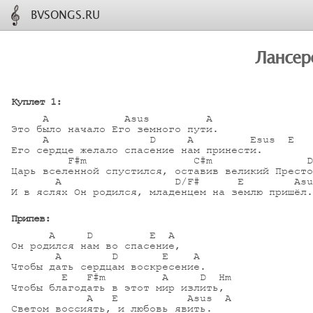
BVSONGS.RU
Лансер
Куплет 1:
     A            Asus         A

Это было начало Его земного пути.

     A                D     A         Esus  E

Его сердце желало спасение нам принести.

         F#m                 C#m               D
Царь вселенной спустился, оставив великий Престо
       A                  D/F#      E        Asu
И в яслях Он родился, младенцем на землю пришёл.

Припев:
      A     D         E  A

Он родился нам во спасение,

       A        D       E    A 

Чтобы дать сердцам воскресение.

        E   F#m         A     D  Hm

Чтобы благодать в этот мир излить,

            A   E           Asus  A

Светом воссиять, и любовь явить.
