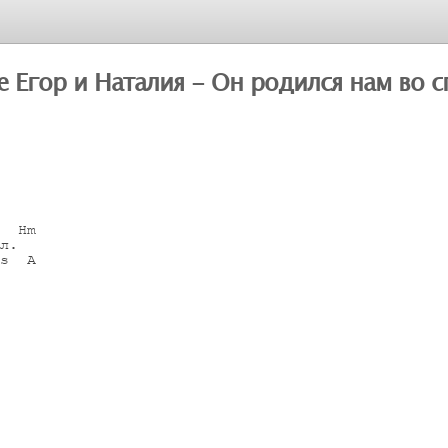
е Егор и Наталия - Он родился нам во с
  Hm

л.

s  A
