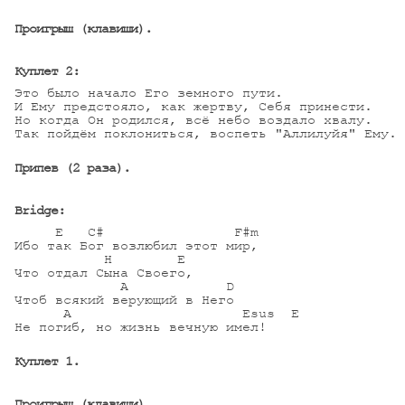
Проигрыш (клавиши).
Куплет 2:
Это было начало Его земного пути.

И Ему предстояло, как жертву, Себя принести.

Но когда Он родился, всё небо воздало хвалу.

Так пойдём поклониться, воспеть "Аллилуйя" Ему.

Припев (2 раза).
Bridge:
     E   C#                F#m

Ибо так Бог возлюбил этот мир,

           H        E

Что отдал Сына Своего,

             A            D

Чтоб всякий верующий в Него

      A                     Esus  E

Не погиб, но жизнь вечную имел! 

Куплет 1.
Проигрыш (клавиши).