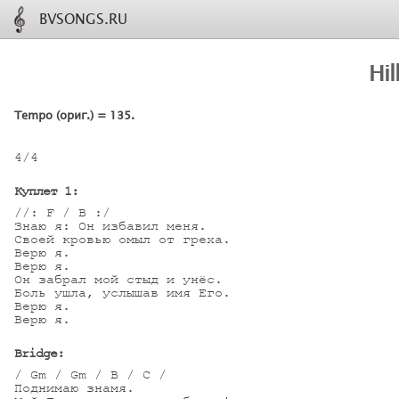
BVSONGS.RU
Hi
Tempo (ориг.) = 135.
4/4

Куплет 1:
//: F / B :/

Знаю я: Он избавил меня.

Своей кровью омыл от греха.

Верю я.

Верю я.

Он забрал мой стыд и унёс.

Боль ушла, услышав имя Его.

Верю я.

Верю я.

Bridge:
/ Gm / Gm / B / C /

Поднимаю знамя.
