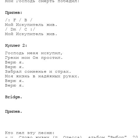
Мой Господь смерть победил!

Припев:
/: F / B /

Мой Искупитель жив.

/ Dm / C :/

Мой Искупитель жив.

Куплет 2:
Господь меня искупил,

Грехи мои Он простил.

Верю я.

Верю я.

Забрал сомненье и страх.

Моя жизнь в надёжных руках.

Верю я.

Верю я.

Bridge.
Припев.
Кто пел эту песню:

- ц. Слово жизни (г. Одесса), альбом "Выбор", 20