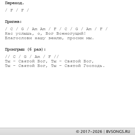
Переход.
/ F / F /

Припев:
/ C / G / Am Am / F / C / G / Am / F /

Нас услышь, о, Бог Всемогущий!

Благослови нашу землю, просим мы.

Проигрыш (6 раз):
// C / G / Am / F //

Ты – Святой Бог, Ты – Святой Бог,

Ты – Святой Бог, Ты – Святой Господь.
© 2017-2026 | BVSONGS.RU