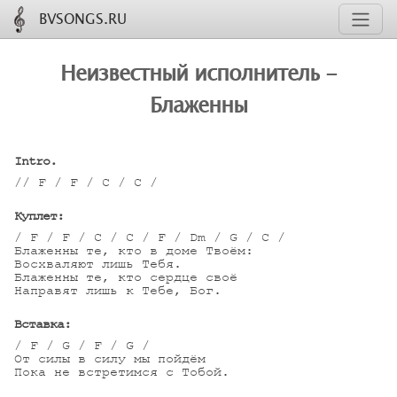
BVSONGS.RU
Неизвестный исполнитель -
Блаженны
Intro.
// F / F / C / C /

Куплет:
/ F / F / C / C / F / Dm / G / C /

Блаженны те, кто в доме Твоём:

Восхваляют лишь Тебя.

Блаженны те, кто сердце своё

Направят лишь к Тебе, Бог.

Вставка:
/ F / G / F / G /

От силы в силу мы пойдём

Пока не встретимся с Тобой.
