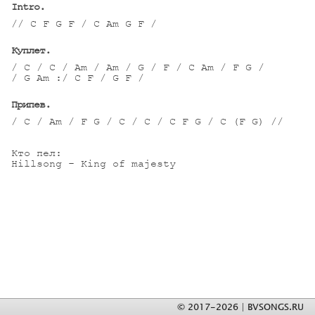
Intro.
// C F G F / C Am G F /

Куплет.
/ C / C / Am / Am / G / F / C Am / F G /

/ G Am :/ C F / G F /

Припев.
/ C / Am / F G / C / C / C F G / C (F G) //

Кто пел:

Hillsong - King of majesty
© 2017-2026 | BVSONGS.RU