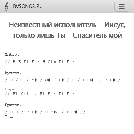
BVSONGS.RU
Неизвестный исполнитель - Иисус,
только лишь Ты – Спаситель мой
Intro.
// H E F# E / H G#m F# E /

Куплет.
/ H / H / G# / G# / F# / E / H G#m / E F# /

Царь.

/: F# Gm# :/ F# E / F# E /

Припев.
/ H H / E F# / H G#m / E F# //

Ты…
